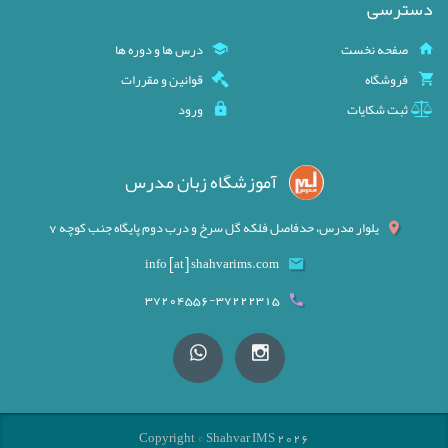
دسترسی
صفحه نخست
درس ها و دوره ها
فروشگاه
قوانین و مقررات
ثبت شکایات
ورود
آموزشگاه زبان مدرس
یلوار مدرس، حدفاصل فلکه گل سرخ و درب دوم پایگاه جنب کوچه 7
info [at] shahvarims.com
37204556-37222315
Copyright © Shahvar IMS 2026